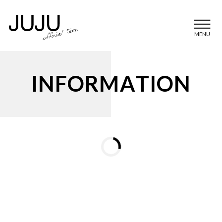
MENU
I
N
F
O
R
M
A
T
I
O
N